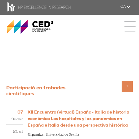
CED - Centre d'estudis Demogràfics
Toggle 
Participació en trobades
Toggle
científiques
07
XII Encuentro (virtual) España- Italia de historia
económica Los hospitales y las pandemias en
October
España e Italia desde una perspectiva histórica
2021
Organitza:
Universidad de Sevilla