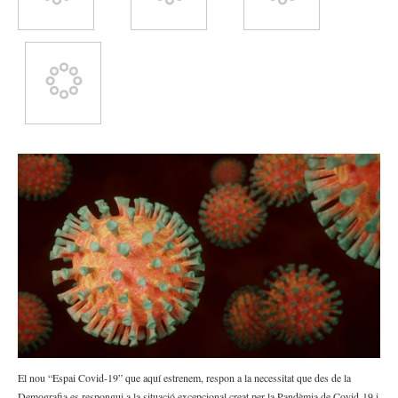
Inici
Difusió
Recursos
Mitjans de
comunicació
El nou “Espai Covid-19” que aquí estrenem, respon a la necessitat que des de la
Demografia es respongui a la situació excepcional creat per la Pandèmia de Covid-19 i