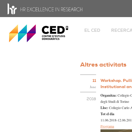
CED - Centre d'estudis Demogràfics
EL CED
RECERC
Benvinguda
Grups
Famí
Dades i història
canv
Organigrama i òrgans 
Glob
Altres activitats
govern
i esp
Salu
Persones
11
Workshop. Pulli
Transferèn
Ofertes de treball
Institutional a
June
Eines de r
Estades
Organitza:
Collegio C
2018
degli Studi di Torino
Portal de transparència
Lloc:
Collegio Carlo Al
HR Excellence in Resea
Tot el dia
Igualtat
11.06.2018-12.06.201
Programa
Ciència Oberta