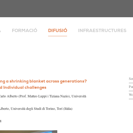
A
FORMACIÓ
DIFUSIÓ
INFRAESTRUCTURES
Explorador Social
Publicacions
lies, desigualtat i
Integrated European
Perspectives Demogràfiques
i social
Population Microdata
de
Butlletí informatiu
alització, migracions
Banc de Dades de Catalun
ai
Seminaris, trobades i activitats
t i envelliment
CERCAGINYS
Se
Workshops
ng a shrinking blanket across generations?
cia
ESPAI COVID-19
Par
nd Individual challenges
ecerca
La Catalunya dels 8 milions
Biblioteca
Wo
arlo Alberto (Prof. Matteo Luppi i Tiziana Nazio), Università
Espais de formació
berto, Università degli Studi di Torino, Torí (Itàlia)
rch
Valoració i suggeriments
8