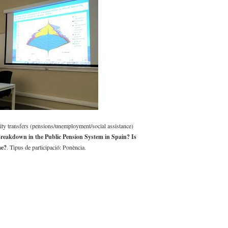
rity transfers (pensions/unemployment/social assistance)
reakdown in the Public Pension System in Spain? Is
me?
. Tipus de participació: Ponència.