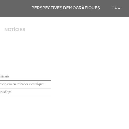
Twitter
PERSPECTIVES DEMOGRÀFIQUES
NOTÍCIES
ya
minaris
ticipació en trobades científiques
rkshops