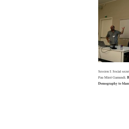
Imatge corporativa
Contacte i localització
Session I: Social secu
Pau Miret Gamundi.
B
Demography to bla