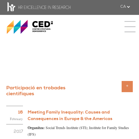
CED - Centre d'estudis Demogràfics
Toggle 
Participació en trobades
Toggle
científiques
16
Meeting Family Inequality: Causes and
Consequences in Europe & the Americas
February
Organitza:
Social Trends Institute (STI); Institute for Family Studies
2017
(IFS)