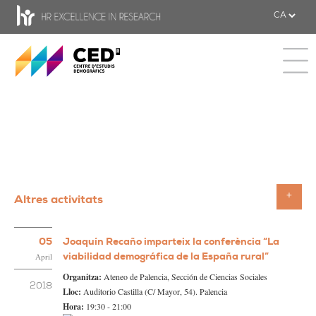
CED - Centre d'estudis Demogràfics
Toggle 
Altres activitats
Toggle
05
Joaquín Recaño imparteix la conferència “La
viabilidad demográfica de la España rural”
April
Organitza:
Ateneo de Palencia, Sección de Ciencias Sociales
2018
Lloc:
Auditorio Castilla (C/ Mayor, 54). Palencia
Hora:
19:30 - 21:00