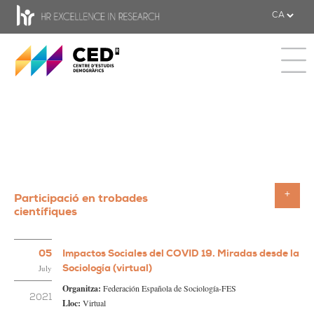
CED - Centre d'estudis Demogràfics
Toggle 
Participació en trobades
Toggle
científiques
05
Impactos Sociales del COVID 19. Miradas desde la
Sociología (virtual)
July
Organitza:
Federación Española de Sociología-FES
2021
Lloc:
Virtual