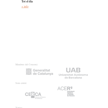
Tot el dia
+ info
Membres del Consorci:
Som centre:
Xarxes: