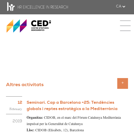
CED - Centre d'estudis Demogràfics
Toggle 
Altres activitats
Toggle
12
Seminari. Cap a Barcelona +25: Tendències
globals i reptes estratègics a la Mediterrània
February
Organitza:
CIDOB, en el marc del Fòrum Catalunya Mediterrània
2019
impulsat per la Generalitat de Catalunya
Lloc:
CIDOB (Elisabets, 12), Barcelona