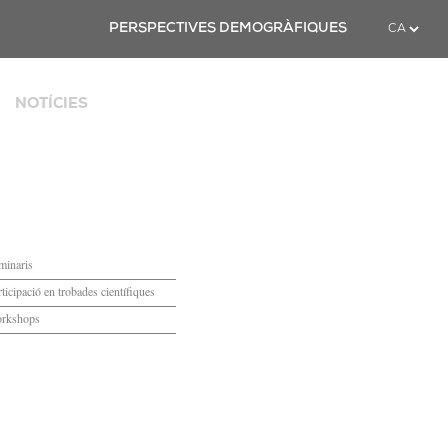
Twitter
PERSPECTIVES DEMOGRÀFIQUES
NOTÍCIES
ya
minaris
ticipació en trobades científiques
rkshops