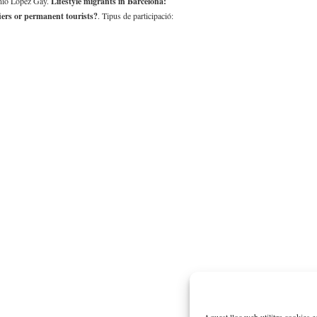
nio López Gay.
Lifestyle migrants in Barcelona:
fiers or permanent tourists?
. Tipus de participació: