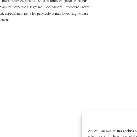
els mecanismes explicatius. En la majoria dels països europeus,
abasta tot l’espectre d’ingressos i ocupacions. Promoure l’accés
itat, especialment per a les generacions més joves, augmentarà
cietat.
Aquest lloc web utilitza cookies e
entendre com s'interactua en el ll