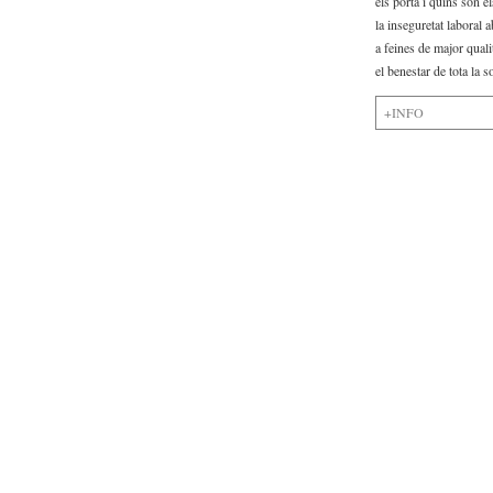
els porta i quins són 
Imatge corporativa
la inseguretat laboral 
a feines de major qual
Contacte i localització
el benestar de tota la so
+INFO