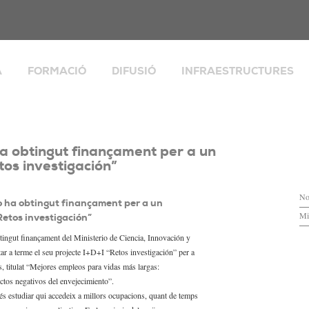
A
FORMACIÓ
DIFUSIÓ
INFRAESTRUCTURES
Publicacions
Explorador Social
lies, desigualtat i
Perspectives Demogràfiques
Integrated European
i social
Population Microdata
de
Butlletí informatiu
alització, migracions
a obtingut finançament per a un
Banc de Dades de Catalun
ai
tos investigación”
Seminaris, trobades i activitats
t i envelliment
CERCAGINYS
Workshops
cia
No
ESPAI COVID-19
 ha obtingut finançament per a un
La Catalunya dels 8 milions
ecerca
Mi
Retos investigación”
Biblioteca
tingut finançament del Ministerio de Ciencia, Innovación y
Espais de formació
ar a terme el seu projecte I+D+I “Retos investigación” per a
rch
Valoració i suggeriments
, titulat “Mejores empleos para vidas más largas:
ectos negativos del envejecimiento”.
 és estudiar qui accedeix a millors ocupacions, quant de temps