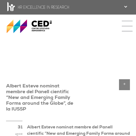
CED - Centre d'estudis Demogràfics
Toggle 
Albert Esteve nominat
Toggle
membre del Panell científic
“New and Emerging Family
Forms around the Globe”, de
la IUSSP
31
Albert Esteve nominat membre del Panell
científic “New and Emerging Family Forms around
agost