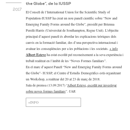
the Globe”, de la IUSSP
2017
El Consell de l’International Union for the Scientific Study of
Population-IUSSP ha creat un nou panell científic sobre “New and
Emerging Family Forms around the Globe”, presidit per Brienna
Perelli-Harris (Universitat de Southampton, Regne Unit). L’objectiu
principal d’aquest panell és abordar les explicacions teòriques dels
canvis en la formació familiar, des d’una perspectiva internacional i
avaluar les conseqüències per a les poblacions i les societats.
+ info
Albert Esteve
ha estat escollit pel reconeixement a la seva experiència i
treball realitzat en l’àmbit de les “Noves Formes familiars”.
En el marc d’aquest Panell “New and Emerging Family Forms around
the Globe”- IUSSP, el Centre d’Estudis Demogràfics està organitzant
un Workshop, a realitzar del 20 al 23 de març de 2018.
Sala de premsa (13.09.2017) “
Albert Esteve, escollit per investigar
sobre noves formes familiars
”.
UAB
.
+INFO