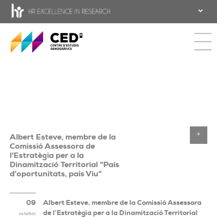
CED - Centre d'estudis Demogràfics
Toggle 
Albert Esteve, membre de la
Toggle
Comissió Assessora de
l’Estratègia per a la
Dinamització Territorial “País
d’oportunitats, país Viu”
09
Albert Esteve, membre de la Comissió Assessora
de l’Estratègia per a la Dinamització Territorial
octubre