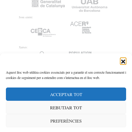
Som centre:
Xarxes:
Aquest lloc web utilitza cookies essencials per a garantir el seu correcte funcionament i
cookies de seguiment per a entendre com s'interactua en el lloc web.
ACCEPTAR TOT
REBUTJAR TOT
PREFERÈNCIES
© CED 2020
Avís legal
/
Política de Privacitat
/
Política de cookies