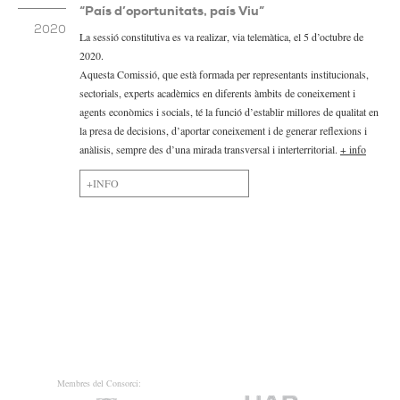
“País d’oportunitats, país Viu”
2020
La sessió constitutiva es va realizar, via telemàtica, el 5 d’octubre de
2020.
Aquesta Comissió, que està formada per representants institucionals,
sectorials, experts acadèmics en diferents àmbits de coneixement i
agents econòmics i socials, té la funció d’establir millores de qualitat en
la presa de decisions, d’aportar coneixement i de generar reflexions i
anàlisis, sempre des d’una mirada transversal i interterritorial.
+ info
+INFO
Membres del Consorci: