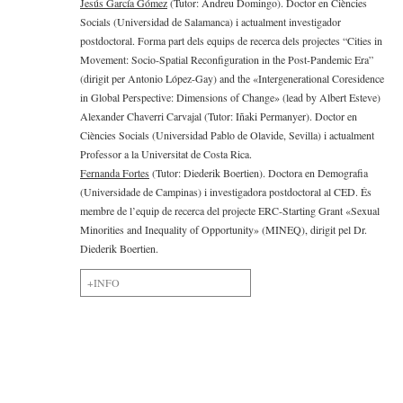
Jesús García Gómez
(Tutor: Andreu Domingo). Doctor en Ciències
Socials (Universidad de Salamanca) i actualment investigador
postdoctoral. Forma part dels equips de recerca dels projectes “Cities in
Movement: Socio-Spatial Reconfiguration in the Post-Pandemic Era”
(dirigit per Antonio López-Gay) and the «Intergenerational Coresidence
in Global Perspective: Dimensions of Change» (lead by Albert Esteve)
Alexander Chaverri Carvajal (Tutor: Iñaki Permanyer). Doctor en
Ciències Socials (Universidad Pablo de Olavide, Sevilla) i actualment
Professor a la Universitat de Costa Rica.
Fernanda Fortes
(Tutor: Diederik Boertien). Doctora en Demografia
(Universidade de Campinas) i investigadora postdoctoral al CED. És
membre de l’equip de recerca del projecte ERC-Starting Grant «Sexual
Minorities and Inequality of Opportunity» (MINEQ), dirigit pel Dr.
Diederik Boertien.
+INFO