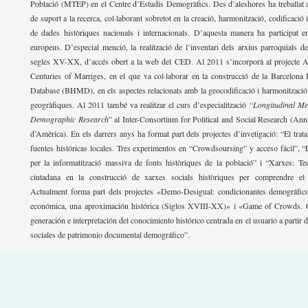
Població (MTEP) en el Centre d’Estudis Demogràfics. Des d’aleshores ha treballat
de suport a la recerca, col·laborant sobretot en la creació, harmonització, codificació 
de dades històriques nacionals i internacionals. D’aquesta manera ha participat en
europeus. D’especial menció, la realització de l’inventari dels arxius parroquials d
segles XV-XX, d’accés obert a la web del CED. Al 2011 s’incorporà al projecte 
Centuries of Marriges, en el que va col·laborar en la construcció de la Barcelona 
Database (BHMD), en els aspectes relacionats amb la geocodificació i harmonització d
geogràfiques. Al 2011 també va realitzar el curs d’especialització “
Longitudinal Me
Demographic Research
” al Inter-Consortium for Political and Social Research (Ann
d’Amèrica). En els darrers anys ha format part dels projectes d’invetigació: “El trata
fuentes históricas locales. Tres experimentos en “Crowdsoursing” y acceso fácil”, “
per la informatització massiva de fonts històriques de la població” i “Xarxes: Te
ciutadana en la construcció de xarxes socials històriques per comprendre el 
Actualment forma part dels projectes «Demo-Desigual: condicionantes demográfico
económica, una aproximación histórica (Siglos XVIII-XX)» i «Game of Crowds. G
generación e interpretación del conocimiento histórico centrada en el usuario a partir 
sociales de patrimonio documental demográfico”.