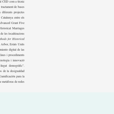
 al CED com a tècnic
i tractament de bases
 diferents projectes
e Catalunya entre els
Advanced Grant Five
Historical Marriages
e les localitzacions
thods for Historical
 Arbor, Estats Units
miento digital de las
Eines i procediments
cnologia i innovació
llegat demogràfic”.
s de la desigualdad
amificación para la
de metáforas de redes