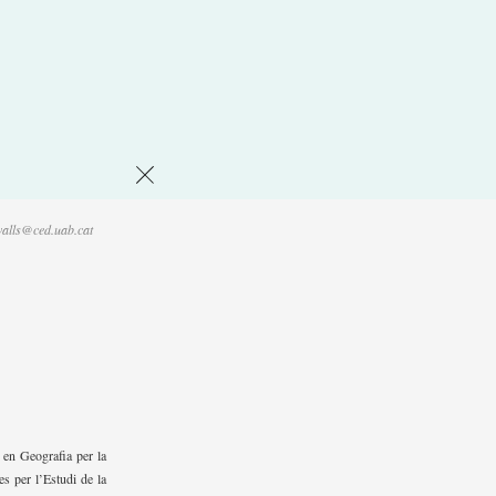
Tornar
alls@ced.uab.cat
 en Geografia per la
es per l’Estudi de la