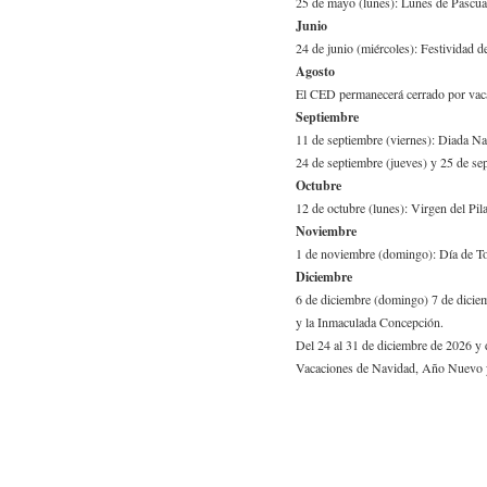
25 de mayo (lunes): Lunes de Pascu
Imagen corporativa
Junio
24 de junio (miércoles): Festividad d
Contacto y localización
Agosto
El CED permanecerá cerrado por vacac
Septiembre
11 de septiembre (viernes): Diada Na
24 de septiembre (jueves) y 25 de se
Octubre
12 de octubre (lunes): Virgen del Pila
Noviembre
1 de noviembre (domingo): Día de To
Diciembre
6 de diciembre (domingo) 7 de diciem
y la Inmaculada Concepción.
Del 24 al 31 de diciembre de 2026 y d
Vacaciones de Navidad, Año Nuevo 