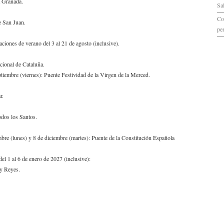
a Granada.
Sa
Co
e San Juan.
pe
iones de verano del 3 al 21 de agosto (inclusive).
cional de Cataluña.
ptiembre (viernes): Puente Festividad de la Virgen de la Merced.
r.
dos los Santos.
bre (lunes) y 8 de diciembre (martes): Puente de la Constitución Española
el 1 al 6 de enero de 2027 (inclusive):
y Reyes.