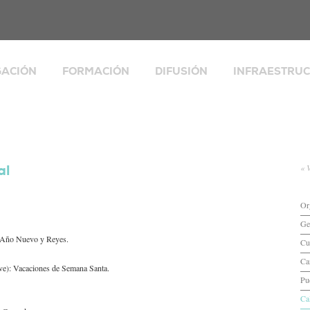
GACIÓN
FORMACIÓN
DIFUSIÓN
INFRAESTRU
Publicaciones
Explorador Socia
lias, desigualdad y
Perspectivas Demográficas
Integrated Eur
io social
Population Micr
s de
Boletín informativo
alización,
Banco de datos
aciones y espacio
Seminarios, encuentros y otras
al
« 
d y envejecimiento
actividades
ESPACIO COVID
cia
Workshops
CERCAGINYS
Or
tas de investigación
La Catalunya dels 8 milions
Biblioteca
Ge
de Año Nuevo y Reyes.
Espacios de for
Cu
rch
Valoración y su
Ca
sive): Vacaciones de Semana Santa.
Pu
Ca