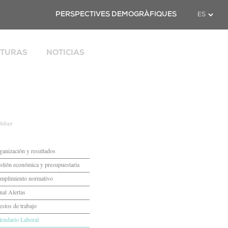
Twitter
PERSPECTIVES DEMOGRÀFIQUES
CTURAS
NOTICIAS
l
opean
odata
 de Cataluña
Volver
-19
ganización y resultados
stión económica y presupuestaria
mación
mplimiento normativo
gerencias
nal Alertas
estos de trabajo
lendario Laboral