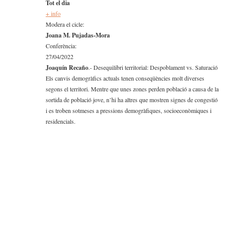
Tot el dia
+ info
Modera el cicle:
Joana M. Pujadas-Mora
Conferència:
27/04/2022
Joaquín Recaño
.- Desequilibri territorial: Despoblament vs. Saturació
Els canvis demogràfics actuals tenen conseqüències molt diverses
segons el territori. Mentre que unes zones perden població a causa de la
sortida de població jove, n’hi ha altres que mostren signes de congestió
i es troben sotmeses a pressions demogràfiques, socioeconòmiques i
residencials.