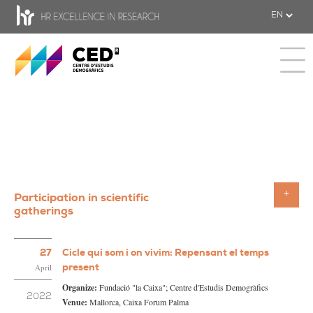
CED - Center for Demographic Studie
Toggle 
Participation in scientific
Toggle
gatherings
27
Cicle qui som i on vivim: Repensant el temps
present
April
Organize:
Fundació "la Caixa"; Centre d'Estudis Demogràfics
2022
Venue:
Mallorca, Caixa Forum Palma