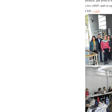
projecte, que porta el
Imagen corporativa
cities-SHIP
, amb el s
CED.
+ info
Contacto y localización