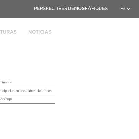
Twitter
PERSPECTIVES DEMOGRÀFIQUES
CTURAS
NOTICIAS
l
opean
odata
 de Cataluña
-19
minarios
ticipación en encuentros científicos
rkshops
mación
gerencias