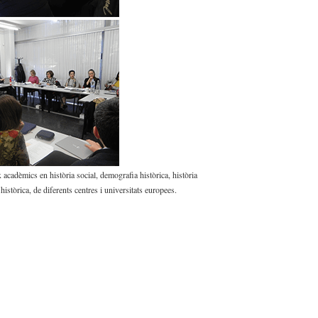
acadèmics en història social, demografia històrica, història
 històrica, de diferents centres i universitats europees.