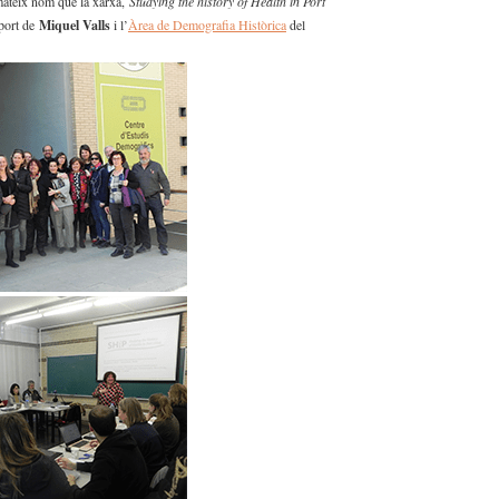
 mateix nom que la xarxa,
Studying the history of Health in Port
uport de
Miquel Valls
i l’
Àrea de Demografia Històrica
del