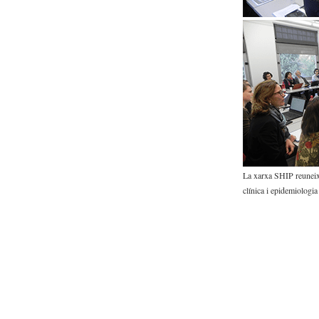
La xarxa SHIP reuneix 
clínica i epidemiologia