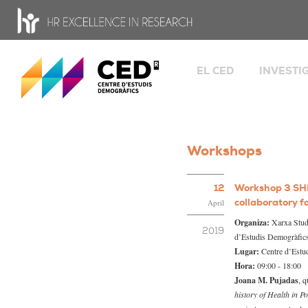
CED - Centro de Estudios Demográficos
EL CED
INVESTI
Bienvenida
Grupos
Fami
Datos e historia
camb
Organigrama y órgano
Glob
Workshops
gobierno
migr
Salu
Personas
12
Workshop 3 SHI
Transferen
Ofertas de trabajo
collaboratory fo
April
Herramien
Estancias
Organiza:
Xarxa Study
2019
d’Estudis Demogràfic
Portal de transparencia
Lugar:
Centre d’Estu
HR Excellence in Resea
Hora:
09:00 - 18:00
Igualdad
Joana M. Pujadas
, 
history of Health in Po
Ciencia Abierta