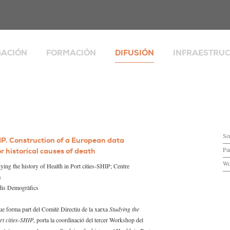
GACIÓN
FORMACIÓN
DIFUSIÓN
INFRAESTRU
Explorador Socia
Publicaciones
lias, desigualdad y
Integrated Eur
Perspectivas Demográficas
io social
Population Micr
s de
Boletín informativo
alización,
Banco de datos
aciones y espacio
Seminarios, encuentros y otras
d y envejecimiento
ESPACIO COVID
actividades
Se
P. Construction of a European data
cia
CERCAGINYS
Workshops
Par
r historical causes of death
tas de investigación
Biblioteca
La Catalunya dels 8 milions
Wo
ing the history of Health in Port cities-SHIP; Centre
s
Espacios de for
dis Demogràfics
rch
Valoración y su
que forma part del Comitè Directiu de la xarxa
Studying the
rt cities-SHIP
, porta la coordinació del tercer Workshop del