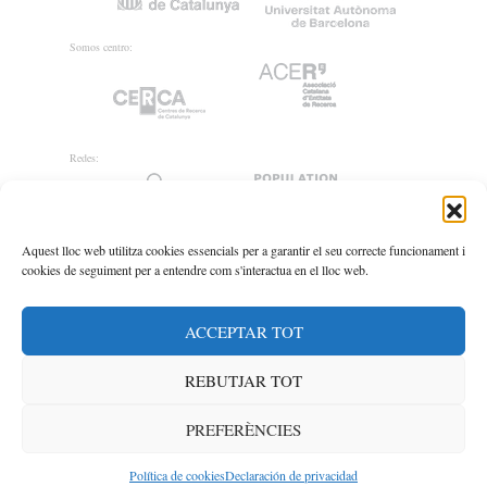
Somos centro:
Redes:
Aquest lloc web utilitza cookies essencials per a garantir el seu correcte funcionament i
cookies de seguiment per a entendre com s'interactua en el lloc web.
ACCEPTAR TOT
REBUTJAR TOT
PREFERÈNCIES
© CED 2020
Aviso legal
/
Política de Privacidad
/
Política de
cookies
By ondeuev.net
Política de cookies
Declaración de privacidad