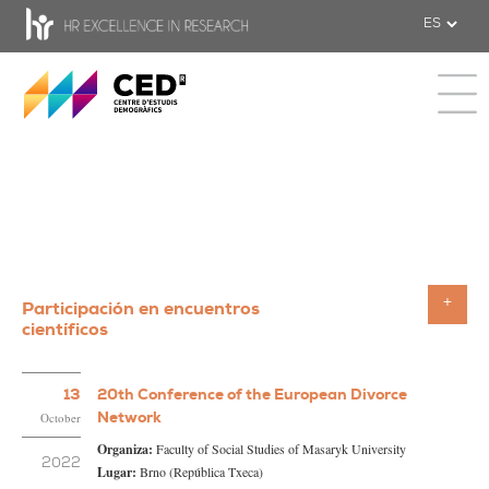
CED - Centro de Estudios Demográfic
Toggle 
Participación en encuentros
Toggle
científicos
13
20th Conference of the European Divorce
Network
October
Organiza:
Faculty of Social Studies of Masaryk University
2022
Lugar:
Brno (República Txeca)