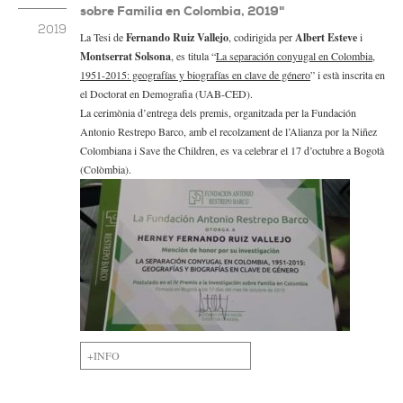
sobre Familia en Colombia, 2019"
2019
La Tesi de
Fernando Ruiz Vallejo
, codirigida per
Albert Esteve
i
Montserrat Solsona
, es titula “
La separación conyugal en Colombia,
1951-2015: geografías y biografías en clave de género
” i està inscrita en
el Doctorat en Demografia (UAB-CED).
La cerimònia d’entrega dels premis, organitzada per la Fundación
Antonio Restrepo Barco, amb el recolzament de l’Alianza por la Niñez
Colombiana i Save the Children, es va celebrar el 17 d’octubre a Bogotà
(Colòmbia).
+INFO