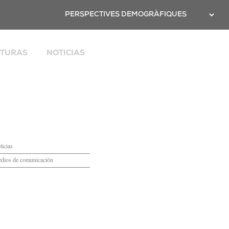
Twitter
PERSPECTIVES DEMOGRÀFIQUES
CTURAS
NOTICIAS
l
opean
odata
 de Cataluña
-19
ticias
dios de comunicación
mación
gerencias