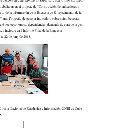
Programa de Intercambio de Expertos Cuba-Unión Europea
.
treballaran en el projecte de “Construcción de indicadores y
partir de la información de la Encuesta de Envejecimiento de la
mb l’objectiu de generar indicadors sobre salut, benestar,
uació socioeconòmica, dependència i demanda de cura de la gent
a, a incloure en l’Informe Final de la Enquesta.
 al 22 de juny de 2018.
l’Oficina Nacional de Estadística e Información-ONEI de Cuba
D.