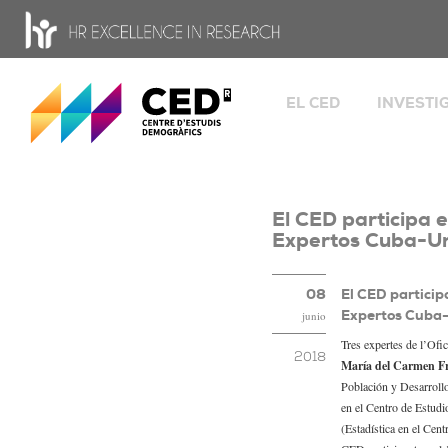
CED - Centro de Estudios Demográficos
EL CED
INVESTI
Bienvenida
Grupos
Fami
Datos e historia
camb
Organigrama y órgano
Glob
El CED participa 
gobierno
migr
Expertos Cuba-U
Salu
Personas
Transferen
Ofertas de trabajo
08
El CED particip
Herramien
Expertos Cuba
Estancias
junio
Tres expertes de l’Of
Portal de transparencia
2018
María del Carmen F
HR Excellence in Resea
Población y Desarroll
Igualdad
en el Centro de Estudi
(Estadística en el Cent
Ciencia Abierta