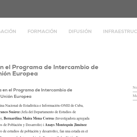
GACIÓN
FORMACIÓN
DIFUSIÓN
INFRAESTRU
Publicaciones
Explorador Socia
lias, desigualdad y
Perspectivas Demográficas
Integrated Eur
io social
Population Micr
s de
Boletín informativo
alización,
en el Programa de Intercambio de
Banco de datos
aciones y espacio
nión Europea
Seminarios, encuentros y otras
d y envejecimiento
actividades
ESPACIO COVID
cia
No
Workshops
CERCAGINYS
a en el Programa de Intercambio de
tas de investigación
Me
-Unión Europea
La Catalunya dels 8 milions
Biblioteca
icina Nacional de Estadística e Información-ONEI de Cuba,
Espacios de for
ranco Suárez
(Jefa del Departamento de Estudios de
rch
Valoración y su
o),
Bernardina Maira Mena Correa
(Investigadora agregada
os de Población y Desarrollo) i
Anays Montequín Jiménez
ro de estudios de población y desarrollo), fan una estada en el