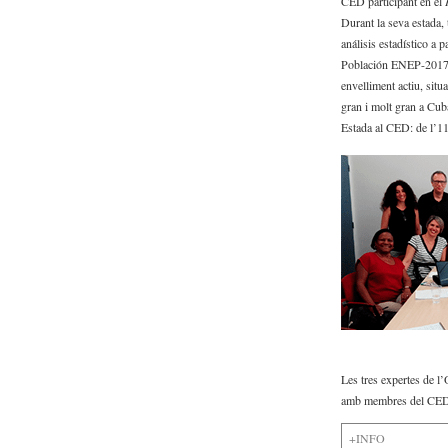
CED participant en el
Imagen corporativa
Durant la seva estada, 
análisis estadístico a 
Contacto y localización
Población ENEP-2017” a
envelliment actiu, sit
gran i molt gran a Cub
Estada al CED: de l’11
Les tres expertes de 
amb membres del CE
+INFO