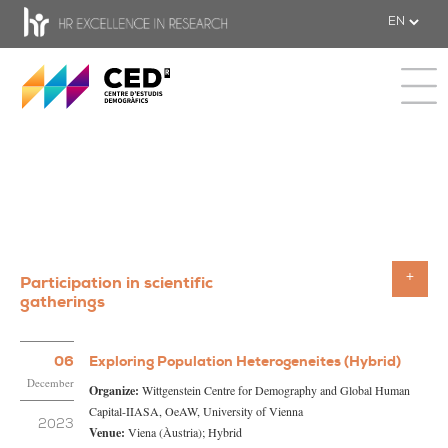
CED - Center for Demographic Studie
Toggle 
Participation in scientific
Toggle
gatherings
06
Exploring Population Heterogeneites (Hybrid)
December
Organize:
Wittgenstein Centre for Demography and Global Human
Capital-IIASA, OeAW, University of Vienna
2023
Venue:
Viena (Àustria); Hybrid