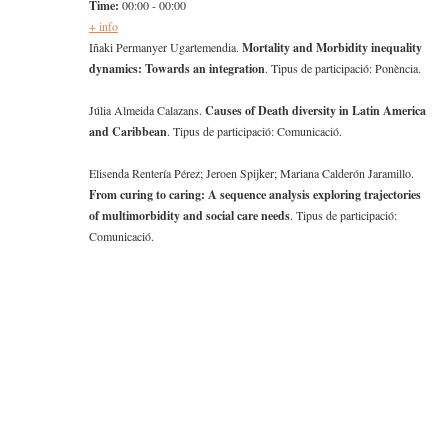
Time:
00:00 - 00:00
+ info
Iñaki Permanyer Ugartemendia.
Mortality and Morbidity inequality
dynamics: Towards an integration
. Tipus de participació: Ponència.
Júlia Almeida Calazans.
Causes of Death diversity in Latin America
and Caribbean
. Tipus de participació: Comunicació.
Elisenda Rentería Pérez; Jeroen Spijker; Mariana Calderón Jaramillo.
From curing to caring: A sequence analysis exploring trajectories
of multimorbidity and social care needs
. Tipus de participació:
Comunicació.